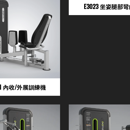
E3023 坐姿腿部
021 內收/外展訓練機