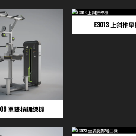
E3013 上斜推
009 單雙槓訓練機