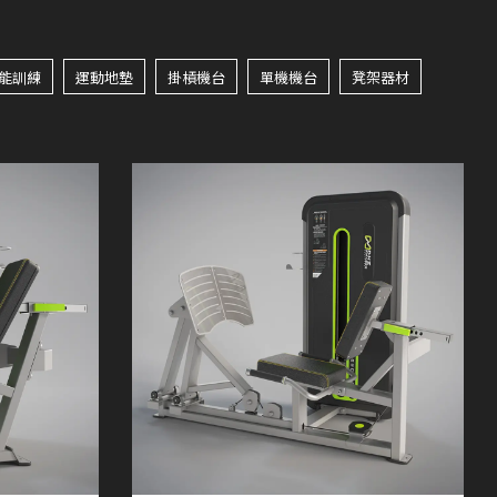
能訓練
運動地墊
掛槓機台
單機機台
凳架器材