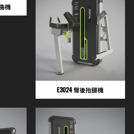
彎曲機
E3024 臀後抬腿機