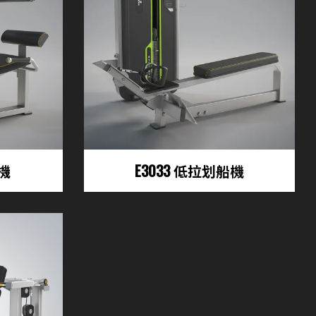
展機
E3033 低拉划船機