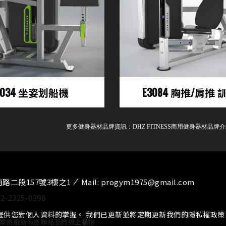
3034 坐姿划船機
E3084 胸推/肩推
更多健身器材品牌資訊：
DHZ FITNESS商用健身器材品牌
南路二段157號3樓之1
Mail:
progym1975@gmail.com
02-2325-0398
提供您對個人資料的掌握。 我們已更新並將定期更新我們的隱私權政
案例
⁄
最新消息
⁄
聯絡我們
⁄
線上購物