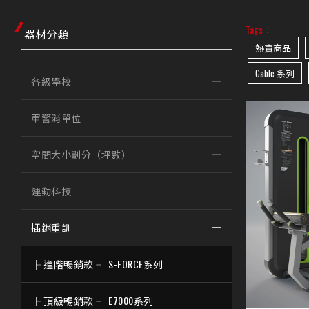
Tags：
器材分類
熱賣商品
Cable 系列
各級學校
軍警消單位
空間大小劃分（坪數）
運動科技
插銷重訓
├ 進階暢銷款 ┤ S-FORCE系列
├ 頂級暢銷款 ┤ E7000系列