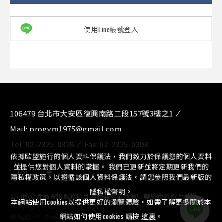
使用Line帳號登入
106479 台北市大安區復興南路二段157號3樓之1
Mail:
progym1975@gmail.com
Tel:
02-2325-0328
Fax:
02-2325-0398
依據歐盟施行的個人資料保護法，我們致力於保護您的個人資料
並提供您對個人資料的掌握。 我們已更新並將定期更新我們的
隱私權政策，以遵循該個人資料保護法。請您參照我們最新版的
隱私權聲明
。
公司簡介
⁄
產品資訊
⁄
服務項目
⁄
實績案例
⁄
最新消息
⁄
聯絡我們
⁄
線上購物
本網站使用cookies以提供更好的瀏覽體驗。如需了解更多關於本
Copyright © 惠友運動器材股份有限公司. All Right Reserved.
‧
網站如何使用cookies 請按
這裏
。
網頁設計
iBest