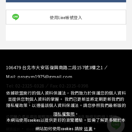
使用Line帳號登入
106479 台北市大安區復興南路二段157號3樓之1
Mail:
progym1975@gmail.com
Tel:
02-2325-0328
Fax:
02-2325-0398
依據歐盟施行的個人資料保護法，我們致力於保護您的個人資料
並提供您對個人資料的掌握。 我們已更新並將定期更新我們的
隱私權政策，以遵循該個人資料保護法。請您參照我們最新版的
隱私權聲明
。
公司簡介
⁄
產品資訊
⁄
服務項目
⁄
實績案例
⁄
最新消息
⁄
聯絡我們
⁄
線上購物
本網站使用cookies以提供更好的瀏覽體驗。如需了解更多關於本
Copyright © 惠友運動器材股份有限公司. All Right Reserved.
‧
網站如何使用cookies 請按
這裏
。
網頁設計
iBest