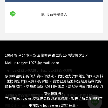
使用Line帳號登入
106479 台北市大安區復興南路二段157號3樓之1
Mail:
progym1975@gmail.com
Tel:
02-2325-0328
Fax:
02-2325-0398
依據歐盟施行的個人資料保護法，我們致力於保護您的個人資料
並提供您對個人資料的掌握。 我們已更新並將定期更新我們的
隱私權政策，以遵循該個人資料保護法。請您參照我們最新版的
隱私權聲明
。
公司簡介
⁄
產品資訊
⁄
服務項目
⁄
實績案例
⁄
最新消息
⁄
聯絡我們
⁄
線上購物
本網站使用cookies以提供更好的瀏覽體驗。如需了解更多關於本
Copyright © 惠友運動器材股份有限公司. All Right Reserved.
‧
網站如何使用cookies 請按
這裏
。
網頁設計
iBest