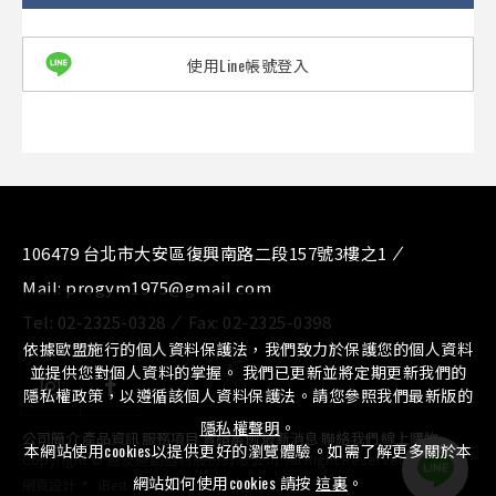
使用Line帳號登入
106479 台北市大安區復興南路二段157號3樓之1
Mail:
progym1975@gmail.com
Tel:
02-2325-0328
Fax:
02-2325-0398
依據歐盟施行的個人資料保護法，我們致力於保護您的個人資料
並提供您對個人資料的掌握。 我們已更新並將定期更新我們的
隱私權政策，以遵循該個人資料保護法。請您參照我們最新版的
隱私權聲明
。
公司簡介
⁄
產品資訊
⁄
服務項目
⁄
實績案例
⁄
最新消息
⁄
聯絡我們
⁄
線上購物
本網站使用cookies以提供更好的瀏覽體驗。如需了解更多關於本
Copyright © 惠友運動器材股份有限公司. All Right Reserved.
‧
網站如何使用cookies 請按
這裏
。
網頁設計
iBest