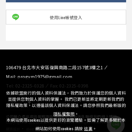
使用Line帳號登入
106479 台北市大安區復興南路二段157號3樓之1
Mail:
progym1975@gmail.com
Tel:
02-2325-0328
Fax:
02-2325-0398
依據歐盟施行的個人資料保護法，我們致力於保護您的個人資料
並提供您對個人資料的掌握。 我們已更新並將定期更新我們的
隱私權政策，以遵循該個人資料保護法。請您參照我們最新版的
隱私權聲明
。
公司簡介
⁄
產品資訊
⁄
服務項目
⁄
實績案例
⁄
最新消息
⁄
聯絡我們
⁄
線上購物
本網站使用cookies以提供更好的瀏覽體驗。如需了解更多關於本
Copyright © 惠友運動器材股份有限公司. All Right Reserved.
‧
網站如何使用cookies 請按
這裏
。
網頁設計
iBest