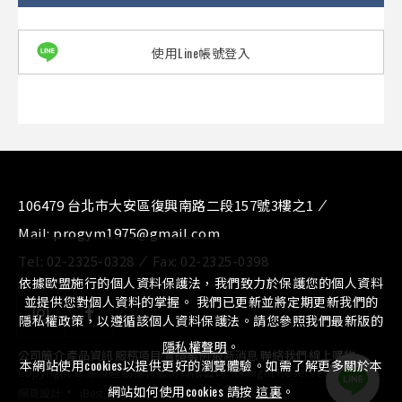
使用Line帳號登入
106479 台北市大安區復興南路二段157號3樓之1
Mail:
progym1975@gmail.com
Tel:
02-2325-0328
Fax:
02-2325-0398
依據歐盟施行的個人資料保護法，我們致力於保護您的個人資料
並提供您對個人資料的掌握。 我們已更新並將定期更新我們的
隱私權政策，以遵循該個人資料保護法。請您參照我們最新版的
隱私權聲明
。
公司簡介
⁄
產品資訊
⁄
服務項目
⁄
實績案例
⁄
最新消息
⁄
聯絡我們
⁄
線上購物
本網站使用cookies以提供更好的瀏覽體驗。如需了解更多關於本
Copyright © 惠友運動器材股份有限公司. All Right Reserved.
‧
網站如何使用cookies 請按
這裏
。
網頁設計
iBest