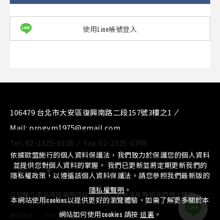
使用Line帳號登入
106479 台北市大安區復興南路二段157號3樓之1
Mail:
progym1975@gmail.com
Tel:
02-2325-0328
Fax:
02-2325-0398
依據歐盟施行的個人資料保護法，我們致力於保護您的個人資料
並提供您對個人資料的掌握。 我們已更新並將定期更新我們的
隱私權政策，以遵循該個人資料保護法。請您參照我們最新版的
隱私權聲明
。
公司簡介
⁄
產品資訊
⁄
服務項目
⁄
實績案例
⁄
最新消息
⁄
聯絡我們
⁄
線上購物
本網站使用cookies以提供更好的瀏覽體驗。如需了解更多關於本
Copyright © 惠友運動器材股份有限公司. All Right Reserved.
‧
網站如何使用cookies 請按
這裏
。
網頁設計
iBest