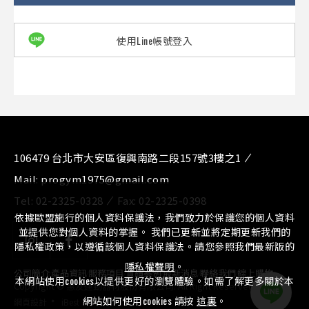
使用Line帳號登入
106479 台北市大安區復興南路二段157號3樓之1
Mail:
progym1975@gmail.com
Tel:
02-2325-0328
Fax:
02-2325-0398
依據歐盟施行的個人資料保護法，我們致力於保護您的個人資料
並提供您對個人資料的掌握。 我們已更新並將定期更新我們的
隱私權政策，以遵循該個人資料保護法。請您參照我們最新版的
隱私權聲明
。
公司簡介
⁄
產品資訊
⁄
服務項目
⁄
實績案例
⁄
最新消息
⁄
聯絡我們
⁄
線上購物
本網站使用cookies以提供更好的瀏覽體驗。如需了解更多關於本
Copyright © 惠友運動器材股份有限公司. All Right Reserved.
‧
網站如何使用cookies 請按
這裏
。
網頁設計
iBest