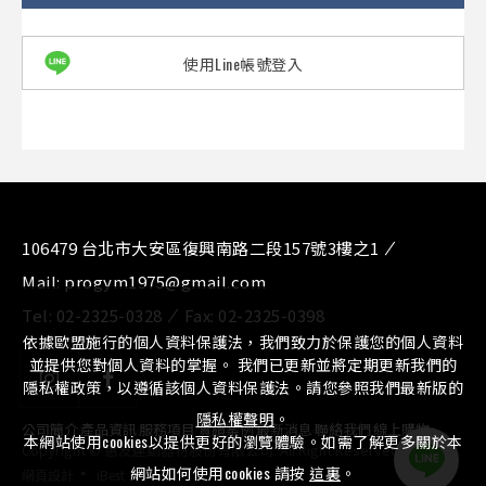
使用Line帳號登入
106479 台北市大安區復興南路二段157號3樓之1
Mail:
progym1975@gmail.com
Tel:
02-2325-0328
Fax:
02-2325-0398
依據歐盟施行的個人資料保護法，我們致力於保護您的個人資料
並提供您對個人資料的掌握。 我們已更新並將定期更新我們的
隱私權政策，以遵循該個人資料保護法。請您參照我們最新版的
隱私權聲明
。
公司簡介
⁄
產品資訊
⁄
服務項目
⁄
實績案例
⁄
最新消息
⁄
聯絡我們
⁄
線上購物
本網站使用cookies以提供更好的瀏覽體驗。如需了解更多關於本
Copyright © 惠友運動器材股份有限公司. All Right Reserved.
‧
網站如何使用cookies 請按
這裏
。
網頁設計
iBest