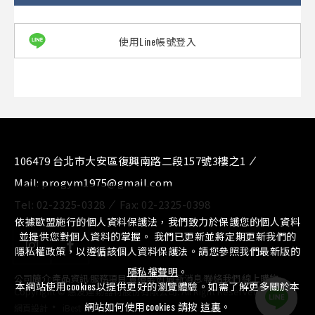
使用Line帳號登入
106479 台北市大安區復興南路二段157號3樓之1
Mail:
progym1975@gmail.com
Tel:
02-2325-0328
Fax:
02-2325-0398
依據歐盟施行的個人資料保護法，我們致力於保護您的個人資料
並提供您對個人資料的掌握。 我們已更新並將定期更新我們的
隱私權政策，以遵循該個人資料保護法。請您參照我們最新版的
隱私權聲明
。
公司簡介
⁄
產品資訊
⁄
服務項目
⁄
實績案例
⁄
最新消息
⁄
聯絡我們
⁄
線上購物
本網站使用cookies以提供更好的瀏覽體驗。如需了解更多關於本
Copyright © 惠友運動器材股份有限公司. All Right Reserved.
‧
網站如何使用cookies 請按
這裏
。
網頁設計
iBest