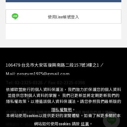
使用Line帳號登入
106479 台北市大安區復興南路二段157號3樓之1
Mail:
progym1975@gmail.com
Tel:
02-2325-0328
Fax:
02-2325-0398
依據歐盟施行的個人資料保護法，我們致力於保護您的個人資料
並提供您對個人資料的掌握。 我們已更新並將定期更新我們的
隱私權政策，以遵循該個人資料保護法。請您參照我們最新版的
隱私權聲明
。
公司簡介
⁄
產品資訊
⁄
服務項目
⁄
實績案例
⁄
最新消息
⁄
聯絡我們
⁄
線上購物
本網站使用cookies以提供更好的瀏覽體驗。如需了解更多關於本
Copyright © 惠友運動器材股份有限公司. All Right Reserved.
‧
網站如何使用cookies 請按
這裏
。
網頁設計
iBest