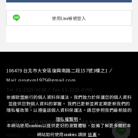
使用Line帳號登入
106479 台北市大安區復興南路二段157號3樓之1
Mail:
progym1975@gmail.com
Tel:
02-2325-0328
Fax:
02-2325-0398
依據歐盟施行的個人資料保護法，我們致力於保護您的個人資料
並提供您對個人資料的掌握。 我們已更新並將定期更新我們的
隱私權政策，以遵循該個人資料保護法。請您參照我們最新版的
隱私權聲明
。
公司簡介
⁄
產品資訊
⁄
服務項目
⁄
實績案例
⁄
最新消息
⁄
聯絡我們
⁄
線上購物
本網站使用cookies以提供更好的瀏覽體驗。如需了解更多關於本
Copyright © 惠友運動器材股份有限公司. All Right Reserved.
‧
網站如何使用cookies 請按
這裏
。
網頁設計
iBest