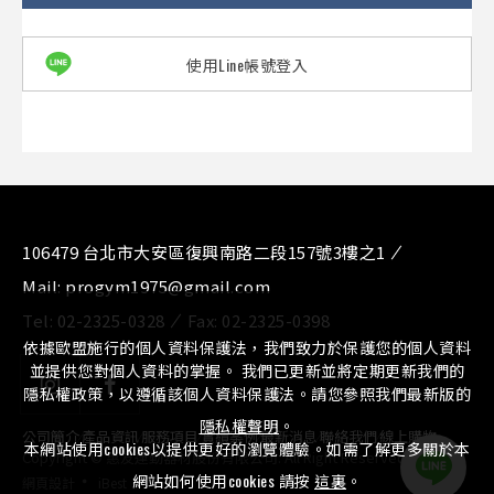
使用Line帳號登入
106479 台北市大安區復興南路二段157號3樓之1
Mail:
progym1975@gmail.com
Tel:
02-2325-0328
Fax:
02-2325-0398
依據歐盟施行的個人資料保護法，我們致力於保護您的個人資料
並提供您對個人資料的掌握。 我們已更新並將定期更新我們的
隱私權政策，以遵循該個人資料保護法。請您參照我們最新版的
隱私權聲明
。
公司簡介
⁄
產品資訊
⁄
服務項目
⁄
實績案例
⁄
最新消息
⁄
聯絡我們
⁄
線上購物
本網站使用cookies以提供更好的瀏覽體驗。如需了解更多關於本
Copyright © 惠友運動器材股份有限公司. All Right Reserved.
‧
網站如何使用cookies 請按
這裏
。
網頁設計
iBest