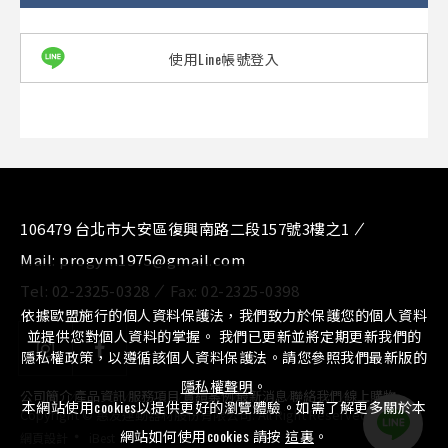
使用Line帳號登入
106479 台北市大安區復興南路二段157號3樓之1
Mail:
progym1975@gmail.com
Tel:
02-2325-0328
Fax:
02-2325-0398
依據歐盟施行的個人資料保護法，我們致力於保護您的個人資料
並提供您對個人資料的掌握。 我們已更新並將定期更新我們的
隱私權政策，以遵循該個人資料保護法。請您參照我們最新版的
隱私權聲明
。
公司簡介
⁄
產品資訊
⁄
服務項目
⁄
實績案例
⁄
最新消息
⁄
聯絡我們
⁄
線上購物
本網站使用cookies以提供更好的瀏覽體驗。如需了解更多關於本
Copyright © 惠友運動器材股份有限公司. All Right Reserved.
‧
網站如何使用cookies 請按
這裏
。
網頁設計
iBest