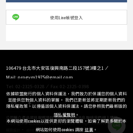
使用Line帳號登入
106479 台北市大安區復興南路二段157號3樓之1
Mail:
progym1975@gmail.com
Tel:
02-2325-0328
Fax:
02-2325-0398
依據歐盟施行的個人資料保護法，我們致力於保護您的個人資料
並提供您對個人資料的掌握。 我們已更新並將定期更新我們的
隱私權政策，以遵循該個人資料保護法。請您參照我們最新版的
隱私權聲明
。
公司簡介
⁄
產品資訊
⁄
服務項目
⁄
實績案例
⁄
最新消息
⁄
聯絡我們
⁄
線上購物
本網站使用cookies以提供更好的瀏覽體驗。如需了解更多關於本
Copyright © 惠友運動器材股份有限公司. All Right Reserved.
‧
網站如何使用cookies 請按
這裏
。
網頁設計
iBest