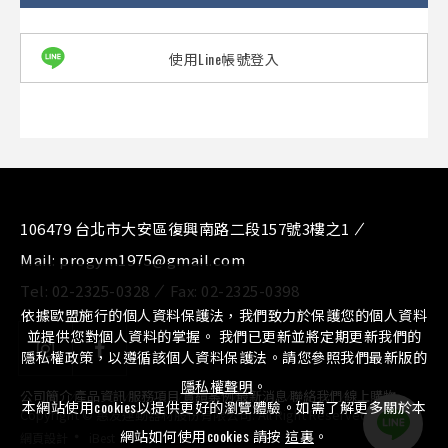
使用Line帳號登入
106479 台北市大安區復興南路二段157號3樓之1
Mail:
progym1975@gmail.com
Tel:
02-2325-0328
Fax:
02-2325-0398
依據歐盟施行的個人資料保護法，我們致力於保護您的個人資料
並提供您對個人資料的掌握。 我們已更新並將定期更新我們的
隱私權政策，以遵循該個人資料保護法。請您參照我們最新版的
隱私權聲明
。
公司簡介
⁄
產品資訊
⁄
服務項目
⁄
實績案例
⁄
最新消息
⁄
聯絡我們
⁄
線上購物
本網站使用cookies以提供更好的瀏覽體驗。如需了解更多關於本
Copyright © 惠友運動器材股份有限公司. All Right Reserved.
‧
網站如何使用cookies 請按
這裏
。
網頁設計
iBest