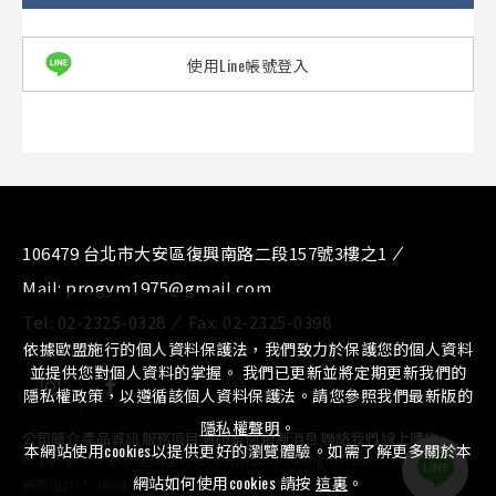
使用Line帳號登入
106479 台北市大安區復興南路二段157號3樓之1
Mail:
progym1975@gmail.com
Tel:
02-2325-0328
Fax:
02-2325-0398
依據歐盟施行的個人資料保護法，我們致力於保護您的個人資料
並提供您對個人資料的掌握。 我們已更新並將定期更新我們的
隱私權政策，以遵循該個人資料保護法。請您參照我們最新版的
隱私權聲明
。
公司簡介
⁄
產品資訊
⁄
服務項目
⁄
實績案例
⁄
最新消息
⁄
聯絡我們
⁄
線上購物
本網站使用cookies以提供更好的瀏覽體驗。如需了解更多關於本
Copyright © 惠友運動器材股份有限公司. All Right Reserved.
‧
網站如何使用cookies 請按
這裏
。
網頁設計
iBest