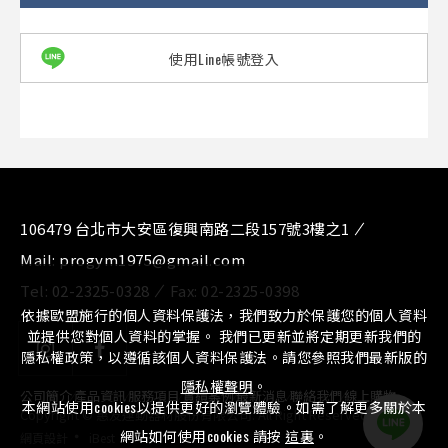
使用Line帳號登入
106479 台北市大安區復興南路二段157號3樓之1
Mail:
progym1975@gmail.com
Tel:
02-2325-0328
Fax:
02-2325-0398
依據歐盟施行的個人資料保護法，我們致力於保護您的個人資料
並提供您對個人資料的掌握。 我們已更新並將定期更新我們的
隱私權政策，以遵循該個人資料保護法。請您參照我們最新版的
隱私權聲明
。
公司簡介
⁄
產品資訊
⁄
服務項目
⁄
實績案例
⁄
最新消息
⁄
聯絡我們
⁄
線上購物
本網站使用cookies以提供更好的瀏覽體驗。如需了解更多關於本
Copyright © 惠友運動器材股份有限公司. All Right Reserved.
‧
網站如何使用cookies 請按
這裏
。
網頁設計
iBest