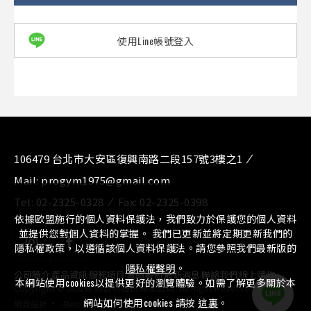
使用Line帳號登入
106479 台北市大安區復興南路二段157號3樓之1
Mail:
progym1975@gmail.com
Tel:
02-2325-0328
Fax:
02-2325-0398
依據歐盟施行的個人資料保護法，我們致力於保護您的個人資料
並提供您對個人資料的掌握。 我們已更新並將定期更新我們的
隱私權政策，以遵循該個人資料保護法。請您參照我們最新版的
隱私權聲明
。
公司簡介
⁄
產品資訊
⁄
服務項目
⁄
實績案例
⁄
最新消息
⁄
聯絡我們
⁄
線上購物
本網站使用cookies以提供更好的瀏覽體驗。如需了解更多關於本
Copyright © 惠友運動器材股份有限公司. All Right Reserved.
‧
網站如何使用cookies 請按
這裏
。
網頁設計
iBest