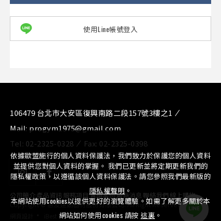
使用Line帳號登入
106479 台北市大安區復興南路二段157號3樓之1
Mail:
progym1975@gmail.com
Tel:
02-2325-0328
Fax:
02-2325-0398
依據歐盟施行的個人資料保護法，我們致力於保護您的個人資料
並提供您對個人資料的掌握。 我們已更新並將定期更新我們的
隱私權政策，以遵循該個人資料保護法。請您參照我們最新版的
隱私權聲明
。
公司簡介
⁄
產品資訊
⁄
服務項目
⁄
實績案例
⁄
最新消息
⁄
聯絡我們
⁄
線上購物
本網站使用cookies以提供更好的瀏覽體驗。如需了解更多關於本
Copyright © 惠友運動器材股份有限公司. All Right Reserved.
‧
網站如何使用cookies 請按
這裏
。
網頁設計
iBest