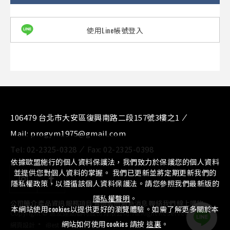
使用Line帳號登入
106479 台北市大安區復興南路二段157號3樓之1
Mail:
progym1975@gmail.com
Tel:
02-2325-0328
Fax:
02-2325-0398
依據歐盟施行的個人資料保護法，我們致力於保護您的個人資料
並提供您對個人資料的掌握。 我們已更新並將定期更新我們的
隱私權政策，以遵循該個人資料保護法。請您參照我們最新版的
隱私權聲明
。
公司簡介
⁄
產品資訊
⁄
服務項目
⁄
實績案例
⁄
最新消息
⁄
聯絡我們
⁄
線上購物
本網站使用cookies以提供更好的瀏覽體驗。如需了解更多關於本
Copyright © 惠友運動器材股份有限公司. All Right Reserved.
‧
網站如何使用cookies 請按
這裏
。
網頁設計
iBest