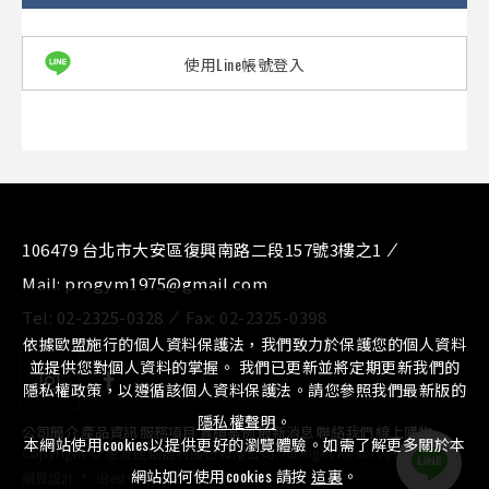
使用Line帳號登入
106479 台北市大安區復興南路二段157號3樓之1
Mail:
progym1975@gmail.com
Tel:
02-2325-0328
Fax:
02-2325-0398
依據歐盟施行的個人資料保護法，我們致力於保護您的個人資料
並提供您對個人資料的掌握。 我們已更新並將定期更新我們的
隱私權政策，以遵循該個人資料保護法。請您參照我們最新版的
隱私權聲明
。
公司簡介
⁄
產品資訊
⁄
服務項目
⁄
實績案例
⁄
最新消息
⁄
聯絡我們
⁄
線上購物
本網站使用cookies以提供更好的瀏覽體驗。如需了解更多關於本
Copyright © 惠友運動器材股份有限公司. All Right Reserved.
‧
網站如何使用cookies 請按
這裏
。
網頁設計
iBest