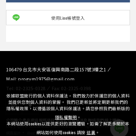
使用Line帳號登入
106479 台北市大安區復興南路二段157號3樓之1
Mail:
progym1975@gmail.com
Tel:
02-2325-0328
Fax:
02-2325-0398
依據歐盟施行的個人資料保護法，我們致力於保護您的個人資料
並提供您對個人資料的掌握。 我們已更新並將定期更新我們的
隱私權政策，以遵循該個人資料保護法。請您參照我們最新版的
隱私權聲明
。
公司簡介
⁄
產品資訊
⁄
服務項目
⁄
實績案例
⁄
最新消息
⁄
聯絡我們
⁄
線上購物
本網站使用cookies以提供更好的瀏覽體驗。如需了解更多關於本
Copyright © 惠友運動器材股份有限公司. All Right Reserved.
‧
網站如何使用cookies 請按
這裏
。
網頁設計
iBest