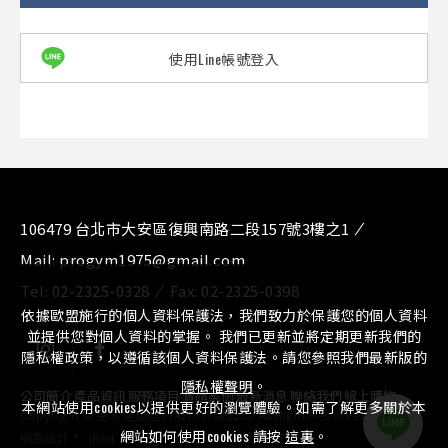
使用Line帳號登入
106479 台北市大安區復興南路二段157號3樓之1
Mail:
progym1975@gmail.com
Tel:
02-2325-0328
Fax:
02-2325-0398
依據歐盟施行的個人資料保護法，我們致力於保護您的個人資料
並提供您對個人資料的掌握。 我們已更新並將定期更新我們的
隱私權政策，以遵循該個人資料保護法。請您參照我們最新版的
隱私權聲明
。
公司簡介
⁄
產品資訊
⁄
服務項目
⁄
實績案例
⁄
最新消息
⁄
聯絡我們
⁄
線上購物
本網站使用cookies以提供更好的瀏覽體驗。如需了解更多關於本
Copyright © 惠友運動器材股份有限公司. All Right Reserved.
‧
網站如何使用cookies 請按
這裏
。
網頁設計
iBest