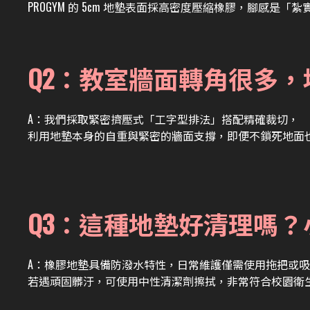
PROGYM 的 5cm 地墊表面採高密度壓縮橡膠，腳
Q2：教室牆面轉角很多
A：
我們採取緊密擠壓式「工字型排法」搭配精確裁切，
利用地墊本身的自重與緊密的牆面支撐，即便不鎖死地面
Q3：這種地墊好清理嗎
A：
橡膠地墊具備防潑水特性，日常維護僅需使用拖把或吸
若遇頑固髒汙，可使用中性清潔劑擦拭，非常符合校園衛