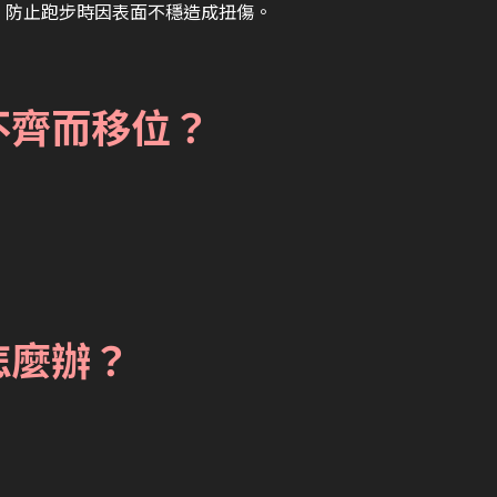
力，防止跑步時因表面不穩造成扭傷。
不齊而移位？
怎麼辦？