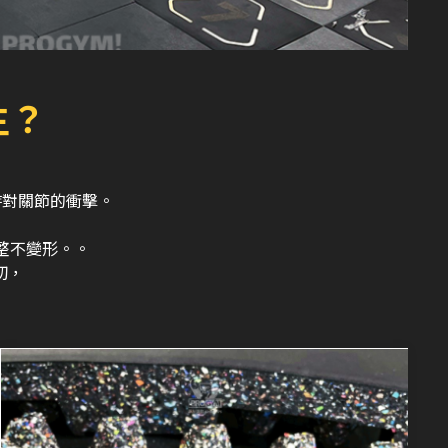
生？
時對關節的衝擊。
整不變形。。
切，