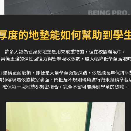
厚度的地墊能如何幫助到學
許多人認為健身房地墊是用來放重物的，但在校園環境中，
地墊 具備更強的彈性回復力與衝擊吸收係數，能大幅降低學童落地
cm 結構更耐磨損，即便是大量學童頻繁踩踏，
依然能長年保持平
業師傅現場依據教室牆面、門框及不規則轉角進行微米級精準裁
確保每一塊地墊都緊密接合，完全不留可能絆倒學童的縫隙。