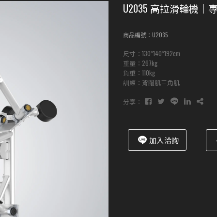
U2035 高拉滑輪機
商品編號：U2035
尺寸：130*140*192cm
重量：267kg
負重：110kg
訓練：背闊肌三角肌
分享：
加入洽詢