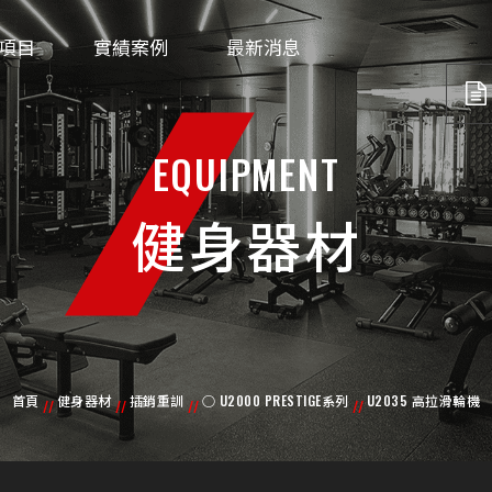
項目
實績案例
最新消息
EQUIPMENT
健身器材
首頁
健身器材
插銷重訓
○ U2000 PRESTIGE系列
U2035 高拉滑輪機
//
//
//
//