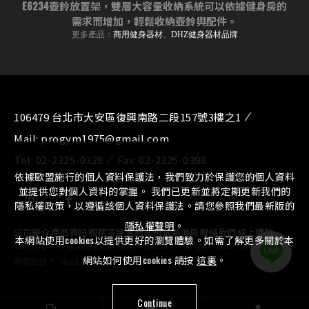
E6234壺鈴放置架，雙層大容量收納系統可以依據健身房的
需求而增加，輕鬆收納壺鈴與配件。
更多產品：
商用健身器材
、
DHZ健身器材品牌
106479 台北市大安區復興南路二段157號3樓之1
Mail:
progym1975@gmail.com
Tel:
02-2325-0328
Fax:
02-2325-0398
依據歐盟施行的個人資料保護法，我們致力於保護您的個人資料
並提供您對個人資料的掌握。 我們已更新並將定期更新我們的
隱私權政策，以遵循該個人資料保護法。請您參照我們最新版的
隱私權聲明
。
公司簡介
⁄
產品資訊
⁄
服務項目
⁄
實績案例
⁄
最新消息
⁄
聯絡我們
⁄
線上購物
本網站使用cookies以提供更好的瀏覽體驗。如需了解更多關於本
Copyright © 惠友運動器材股份有限公司. All Right Reserved.
‧
網站如何使用cookies 請按
這裏
。
網頁設計
iBest
Continue
0