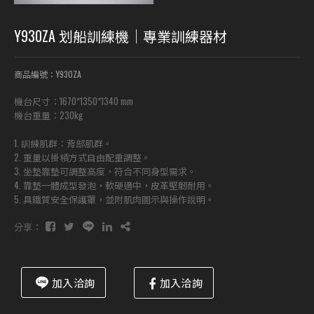
Y930ZA 划船訓練機｜專業訓練器材
商品編號：Y930ZA
機台尺寸：1670*1350*1340 mm
機台重量：230kg
1. 訓練肌群：背部肌群。
2. 重量以掛槓方式自由配重調整。
3. 坐墊靠墊可調整高度，符合不同身型需求。
4. 靠墊一體成型發泡，軟硬適中，皮革堅韌耐用。
5. 具鐵質安全保護罩，並附肌肉圖示與操作說明。
分享：
加入洽詢
加入洽詢