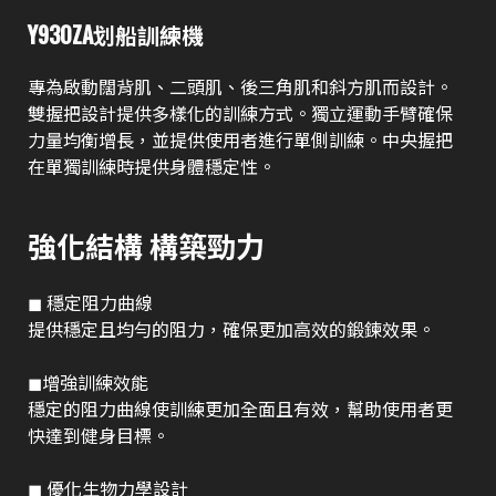
Y930ZA划船訓練機
專為啟動闊背肌、二頭肌、後三角肌和斜方肌而設計。
雙握把設計提供多樣化的訓練方式。獨立運動手臂確保
力量均衡增長，並提供使用者進行單側訓練。中央握把
在單獨訓練時提供身體穩定性。
強化結構 構築勁力
◼︎ 穩定阻力曲線
提供穩定且均勻的阻力，確保更加高效的鍛鍊效果。
◼︎增強訓練效能
穩定的阻力曲線使訓練更加全面且有效，幫助使用者更
快達到健身目標。
◼︎ 優化生物力學設計