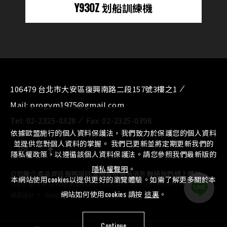
Y930Z 划船訓練機
106479 台北市大安區復興南路二段157號3樓之1
Mail:
progym1975@gmail.com
Tel:
02-2325-0328
Fax:
02-2325-0398
依據歐盟施行的個人資料保護法，我們致力於保護您的個人資料
並提供您對個人資料的掌握。 我們已更新並將定期更新我們的
隱私權政策，以遵循該個人資料保護法。請您參照我們最新版的
隱私權聲明
。
公司簡介
⁄
產品資訊
⁄
服務項目
⁄
實績案例
⁄
最新消息
⁄
聯絡我們
⁄
線上購物
本網站使用cookies以提供更好的瀏覽體驗。如需了解更多關於本
Copyright © 惠友運動器材股份有限公司. All Right Reserved.
‧
網站如何使用cookies 請按
這裏
。
網頁設計
iBest
Continue