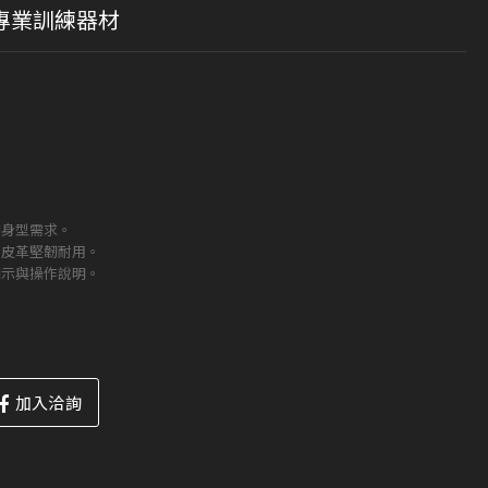
｜專業訓練器材
。
同身型需求。
，皮革堅韌耐用。
圖示與操作說明。
加入洽詢