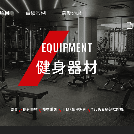
項目
實績案例
最新消息
EQUIPMENT
健身器材
首頁
健身器材
掛槓重訓
TITAN金甲系列
Y950ZA 腿部推蹬機
//
//
//
//