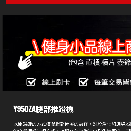
Y950ZA腿部推蹬機
以閉鎖鏈的方式模擬腿部伸展的動作，對於活化和訓練股
的位置調整訓練方式。握把在運動過程中提供穩定性，同