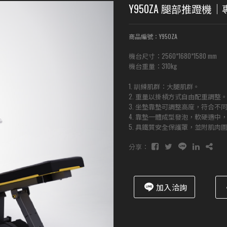
Y950ZA 腿部推蹬機
商品編號：Y950ZA
機台尺寸：2560*1680*1580 mm
機台重量：310kg
1. 訓練肌群：大腿肌群。
2. 重量以掛槓方式自由配重調整
3. 坐墊靠墊可調整高度，符合不
4. 靠墊一體成型發泡，軟硬適中
5. 具鐵質安全保護罩，並附肌肉
分享：
加入洽詢