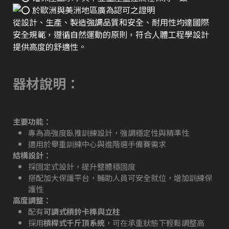
於歐洲與美洲地區廣為認可之證明
從設計、生產、製造強調品質和安全、耐用性均達國際
安全規範，遵循自然運動的原則，符合人體工程學設計
提供高度的舒適性。
器材說明：
主要功能：
專為高強度臥推訓練設計，強調穩定性與精準性
適用於舉重訓練中心與進階選手備賽需求
結構設計：
採固定式設計，提升整體穩固度
搭配加大保護平台，輔助人員可安全就位，增加訓練保
護性
高度調整：
配有
可調式槓鈴卡榫與立柱
採用
槓桿式千斤頂系統
，可在承重狀態下輕鬆調整高