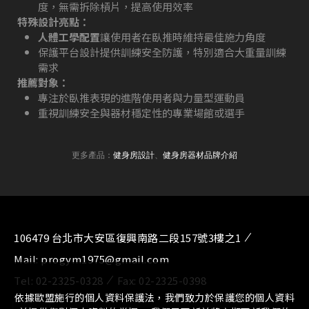
度，無需拆除槓片，提高使用效率
特殊設計亮點：
人體工學配置
讓使用者在臥推時維持最佳施力角度
保護平台設計提供訓練安全防護，特別適合大重量訓練
需求
推薦對象：
專注於臥推表現的進階使用者與力量型運動員
重視訓練安全與器材穩定性的專業場館或選手
更多產品：
健身房設計
、
健身房器材品牌介紹
106479 台北市大安區復興南路二段157號3樓之1
Mail:
progym1975@gmail.com
Tel:
02-2325-0328
Fax:
02-2325-0398
依據歐盟施行的個人資料保護法，我們致力於保護您的個人資料