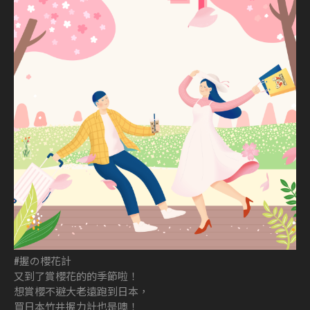
#握の櫻花計
又到了賞櫻花的的季節啦！
想賞櫻不避大老遠跑到日本，
買日本竹井握力計也是噢！