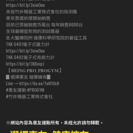
https://bit.ly/3xiwOuo
來自竹井機器工業株式會社的檢測儀
東京奧運前便開始銷售
目前已突破銷售15萬台 每年銷售6000台
全球最精密耐用的測試儀器
各大醫療院所 健康科學研究院的最佳工具
TKK-5401電子式握力計
https://bit.ly/3xiwOuo
TKK-5402電子式背筋力計
https://bit.ly/3K6oipJ
【 𝐁𝐄𝐈𝐍𝐆 𝐏𝐑𝐎, 𝐏𝐑𝐎𝐆𝐘𝐌.】
▊選擇惠友 健康擁有▊
Line → https://lin.ee/7oN1OcK
#惠友運動 #PROGYM
#竹井機器工業株式會社
※網站內容為惠友運動所有，未經允許請勿轉載。