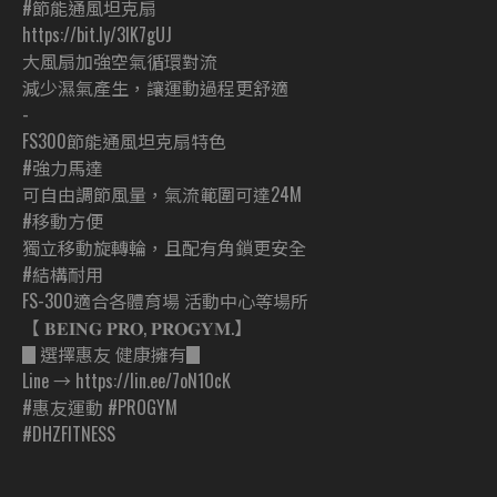
#節能通風坦克扇
https://bit.ly/3lK7gUJ
大風扇加強空氣循環對流
減少濕氣產生，讓運動過程更舒適
-
FS300節能通風坦克扇特色
#強力馬達
可自由調節風量，氣流範圍可達24M
#移動方便
獨立移動旋轉輪，且配有角鎖更安全
#結構耐用
FS-300適合各體育場 活動中心等場所
【 𝐁𝐄𝐈𝐍𝐆 𝐏𝐑𝐎, 𝐏𝐑𝐎𝐆𝐘𝐌.】
▊選擇惠友 健康擁有▊
Line → https://lin.ee/7oN1OcK
#惠友運動 #PROGYM
#DHZFITNESS