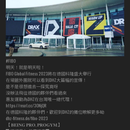
#FIBO
明天！就是明天啦！
FIBO Global Fitness 2023將在德國科隆盛大舉行
在場館外圍就可以看到DHZ大篇幅的宣傳！
是不是很想進去一探究竟呀
沒辦法飛往德國的夥伴們看過來
惠友運動為DHZ在台灣唯一總代理！
https://reurl.cc/3ONjQR
在德國科隆的夥伴們，歡迎到DHZ的攤位暸解更多呦
dhz-fitness.de/fibo-2023
【 𝐁𝐄𝐈𝐍𝐆 𝐏𝐑𝐎, 𝐏𝐑𝐎𝐆𝐘𝐌.】