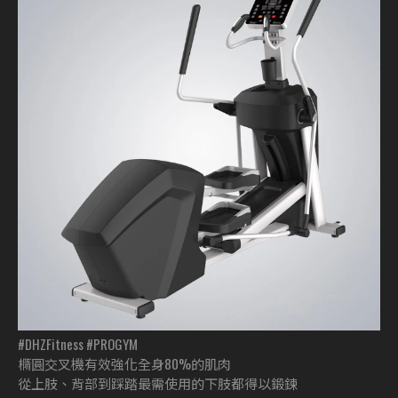
#DHZFitness #PROGYM
橢圓交叉機有效強化全身80%的肌肉
從上肢、背部到踩踏最需使用的下肢都得以鍛鍊