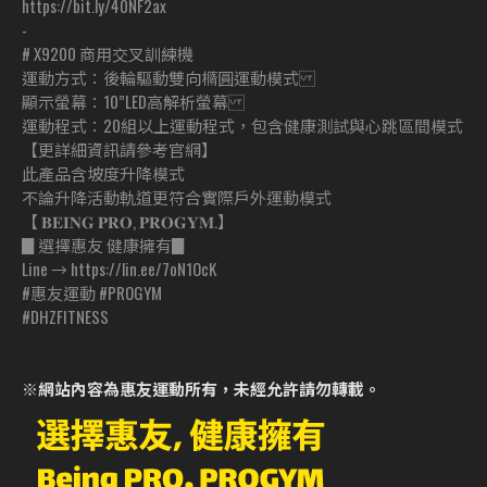
https://bit.ly/40NF2ax
-
# X9200 商用交叉訓練機
運動方式：後輪驅動雙向橢圓運動模式
顯示螢幕：10”LED高解析螢幕
運動程式：20組以上運動程式，包含健康測試與心跳區間模式
【更詳細資訊請參考官網】
此產品含坡度升降模式
不論升降活動軌道更符合實際戶外運動模式
【 𝐁𝐄𝐈𝐍𝐆 𝐏𝐑𝐎, 𝐏𝐑𝐎𝐆𝐘𝐌.】
▊選擇惠友 健康擁有▊
Line → https://lin.ee/7oN1OcK
#惠友運動 #PROGYM
#DHZFITNESS
※網站內容為惠友運動所有，未經允許請勿轉載。