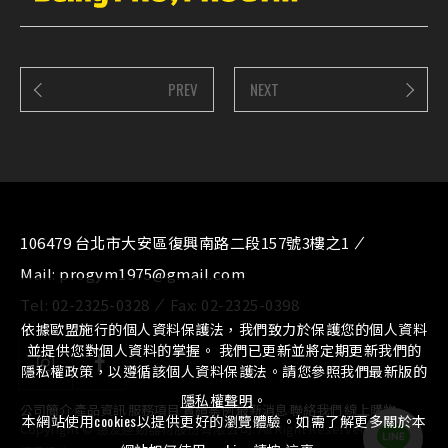
PREV
NEXT
106479 台北市大安區復興南路二段157號3樓之1
Mail:
progym1975@gmail.com
Tel:
02-2325-0328
Fax:
02-2325-0398
依據歐盟施行的個人資料保護法，我們致力於保護您的個人資料
並提供您對個人資料的掌握。 我們已更新並將定期更新我們的
隱私權政策，以遵循該個人資料保護法。請您參照我們最新版的
隱私權聲明
。
公司簡介
⁄
產品資訊
⁄
服務項目
⁄
實績案例
⁄
最新消息
⁄
聯絡我們
⁄
線上購物
本網站使用cookies以提供更好的瀏覽體驗。如需了解更多關於本
Copyright © 惠友運動器材股份有限公司. All Right Reserved.