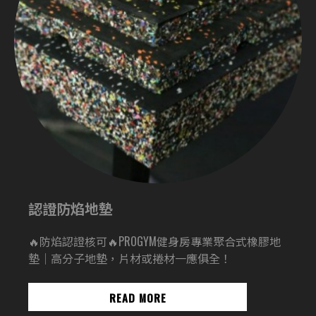
認證防焰地墊
🔥防焰認證核可🔥PROGYM健身房專業聚合式橡膠地
墊｜高分子地墊，片材或捲材一應俱全！
READ MORE