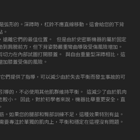
跡是弧形的。深蹲時，杠鈴不應直線移動。這會給您的下背
點。
，遠離它們的最佳位置。 但是由於史密斯機器的屬於固定
動到肩膀前方，但下背姿勢嚴重彎曲導致受傷風險增加。
剪切力在內部試圖打開膝蓋。 與自由重量型深蹲相比，這
增加膝蓋受傷的風險。
為它們提供了指導，可以減少由於失去平衡而發生事故的可
引導的，不必使用其他肌群維持平衡。 這減少了由於肌肉
也較小。 因此，對於初學者來說，機器比舉重更安全，直
。
腿筋。如果您的腿部和臀部訓練不足，這種效果特別有益
。
只需要專注於單獨的肌肉上，平衡和穩定在這裡沒有問題。