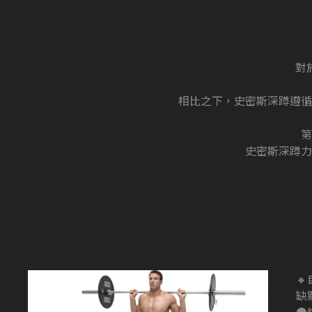
對
相比之下，史密斯深蹲遵循
第
史密斯深蹲力

缺