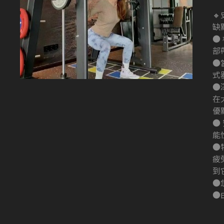

缺
●
部
●
式
●
在
優
●
能
●
疲
到
●
●