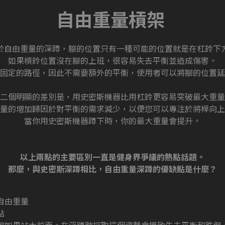
自由重量槓架
於自由重量的深蹲，腳的位置只有一種可能的位置就是在杠鈴下
如果槓鈴位置沒在腳的上班，很容易失去平衡並造成傷害。
固定的路徑，因此不需要額外的平衡，使用者可以將腳的位置延
二個明顯的差別是，用史密斯機器比用杠鈴更容易突破最大重量
量的增加歸因於對平衡的需求減少，以便您可以專注於將桿向上
當你用史密斯機器蹲下時，你的最大重量會提升。
以上兩點的主要區別一直是健身界爭議的熱點話題。
那麼，與史密斯深蹲相比，自由重量深蹲的優缺點是什麼？
自由重量
點