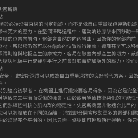
史密斯機
點
 槓鈴必須沿著直線的固定軌跡，而不是像自由重量深蹲運動軌
帶來更大的壓力。在整個深蹲過程中，運動軌跡應該來回移動一
當腳的位置向前時，臀部會自然的向內彎曲，因為你的臀部向前
器材，所以您仍然可以在錯誤的位置進行運動，臀部甚至可以移
深蹲時腳與地板產生的摩擦力，容易在膝蓋內部產生剪切力，該
大腿與地板平行或幾乎平行之前會對膝蓋施加額外的壓力，從而
點
 安全。 史密斯深蹲可以成為自由重量深蹲的良好替代方案，因
性。
特別適合初學者。 在機器上進行鍛煉要容易得多，因為它是完全
勞導致失去平衡而受傷的機會。由於疲勞導致技術惡化的可能性
它們熟練控制核心肌肉群的穩定性。史密斯機器非常適合此目的
您可以將腳放在不同的距離。 將雙腳分開會啟動更多的臀部和
由於您是完全平衡的，因此只需一條腿即可輕鬆執行運動。 你