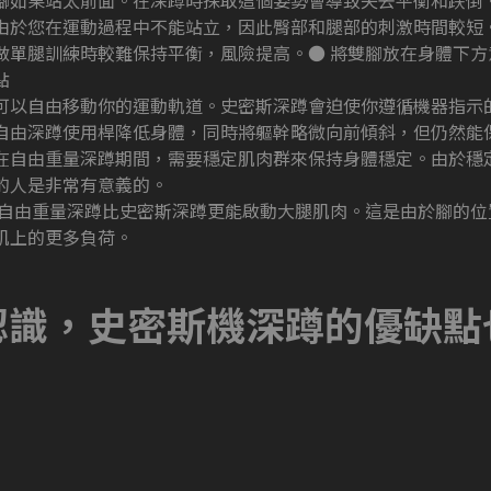
腳如果站太前面。在深蹲時採取這個姿勢會導致失去平衡和跌倒
由於您在運動過程中不能站立，因此臀部和腿部的刺激時間較短
做單腿訓練時較難保持平衡，風險提高。● 將雙腳放在身體下
點
可以自由移動你的運動軌道。史密斯深蹲會迫使你遵循機器指示
自由深蹲使用桿降低身體，同時將軀幹略微向前傾斜，但仍然能
在自由重量深蹲期間，需要穩定肌肉群來保持身體穩定。由於穩
的人是非常有意義的。
 自由重量深蹲比史密斯深蹲更能啟動大腿肌肉。這是由於腳的
肌上的更多負荷。
認識，史密斯機深蹲的優缺點