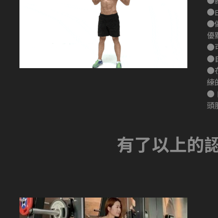
●
●
●
優
●
●
●
練
●
頭
有了以上的