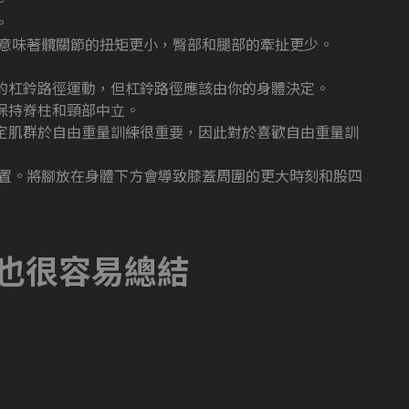
。
。
方意味著髖關節的扭矩更小，臀部和腿部的牽扯更少。
的杠鈴路徑運動，但杠鈴路徑應該由你的身體決定。
保持脊柱和頸部中立。
定肌群於自由重量訓練很重要，因此對於喜歡自由重量訓
位置。將腳放在身體下方會導致膝蓋周圍的更大時刻和股四
也很容易總結