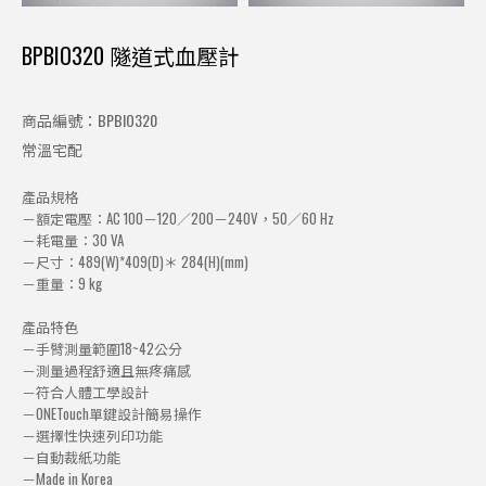
BPBIO320 隧道式血壓計
商品編號：BPBIO320
常溫宅配
產品規格
－額定電壓：AC 100－120／200－240V，50／60 Hz
－耗電量：30 VA
－尺寸：489(W)*409(D)＊ 284(H)(mm)
－重量：9 kg
產品特色
－手臂測量範圍18~42公分
－測量過程舒適且無疼痛感
－符合人體工學設計
－ONETouch單鍵設計簡易操作
－選擇性快速列印功能
－自動裁紙功能
－Made in Korea