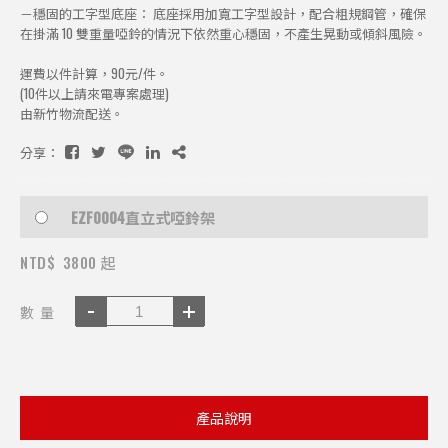
－穩固的工字型底座： 底座採用加寬工字型設計，配合粗規鋼管，確保
在掛滿 10 雙重量啞鈴的情況下依然重心穩固，不產生晃動或傾斜風險。
運費以件計算，90元/件。
(10件以上請來電專案處理)
由新竹物流配送。
分享：
EZF0004直立式啞鈴架
NTD$
3800 起
數 量
產品說明