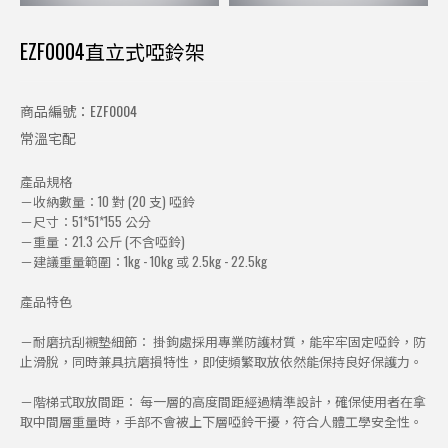
EZF0004直立式啞鈴架
商品編號：EZF0004
常溫宅配
產品規格
－收納數量：10 對 (20 支) 啞鈴
－尺寸：51*51*155 公分
－重量：21.3 公斤 (不含啞鈴)
－建議重量範圍：1kg - 10kg 或 2.5kg - 22.5kg
產品特色
－耐磨抗刮襯墊細節： 掛鉤處採用專業防護材質，能牢牢固定啞鈴，防
止滑脫，同時兼具抗磨損特性，即使頻繁取放依然能保持良好保護力。
－階梯式取放間距： 每一層的高度間距經過精準設計，確保使用者在拿
取中間層重量時，手部不會被上下層啞鈴干擾，符合人體工學安全性。