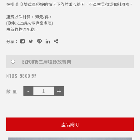
在掛滿 10 雙重量啞鈴的情況下依然重心穩固，不產生晃動或傾斜風險。
運費以件計算，90元/件。
(10件以上請來電專案處理)
由新竹物流配送。
分享：
EZF0015三層啞鈴放置架
NTD$
9800 起
數 量
產品說明