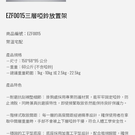
EZF0015三層啞鈴放置架
商品編號：EZF0015
常溫宅配
產品規格
－尺寸：150*68*95 公分
－重量：60公斤 (不含啞鈴)
－建議重量範圍：1kg - 10kg 或 2.5kg - 22.5kg
產品特色
－耐磨抗刮襯墊細節： 掛鉤處採用專業防護材質，能牢牢固定啞鈴，防
止滑脫，同時兼具抗磨損特性，即使頻繁取放依然能保持良好保護力。
－階梯式取放間距： 每一層的高度間距經過精準設計，確保使用者在拿
取中間層重量時，手部不會被上下層啞鈴干擾，符合人體工學安全性。
－穩固的工字型底座： 底座採用加寬工字型設計，配合粗規鋼管，確保