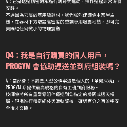
A：
它是透過精密軸承進行軌跡式連動，操作過程非常滑順
安靜。
不過因為它屬於商用級鋼材，我們強烈建議像本案屋主一
樣，在器材下方增設高密度的重訓專用吸震地墊，即可完
美隔絕任何微小的物理震動。
Q4：我是自行購買的個人用戶，
PROGYM 會協助運送並到府組裝嗎？
A：
當然會！不論是大型公標案還是個人的「單機採購」，
PROGYM 都提供最高規格的自有工班到府服務。
技師會將所有重型零組件運送到您指定的房間或透天樓
層，現場進行精密組裝與滑軌調校，確認百分之百流暢安
全後才交機。