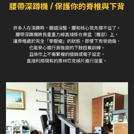
腰帶深蹲機 / 保護你的脊椎與下背
許多人在深蹲時，腿還沒酸，腰和核心就先撐不住了。
腰帶深蹲機將負重重力線直接掛在骨盆（髖部）上，
讓脊椎處於完全「零壓縮」的狀態，即便下背受過傷，
也能安心進行高強度的下肢超載訓練。
且操作上不需繁複的插銷或電子設定，
直接利用現有的奧林匹克槓片進行加重。