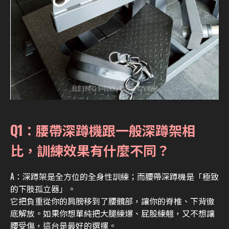
Q1：腰帶深蹲機跟一般深蹲架相
比，訓練效果有什麼不同？
A：
深蹲架是全方位的全身性訓練；而腰帶深蹲機是「極致
的下肢孤立器」。
它把負重從你的肩膀移到了腰髖部，讓你的脊椎、下背徹
底解放。如果你想單純把大腿練爆、屁股練翹，又不想讓
腰受傷，這台是最好的選擇。