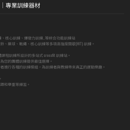
練站｜專業訓練器材
練、核心訓練、爆發力訓練…等綜合功能訓練站
、藥球、戰繩、核心訓練等多項高強度間歇(HIT) 訓練。
度團體課程訓練所設計的多站式 crossfit 訓練站。
架為您的團體訓練提供最佳選擇。
練者進行各種的訓練模組，為訓練者與教練帶來真正的運動樂趣。
。
深蹲和舉重等練習。