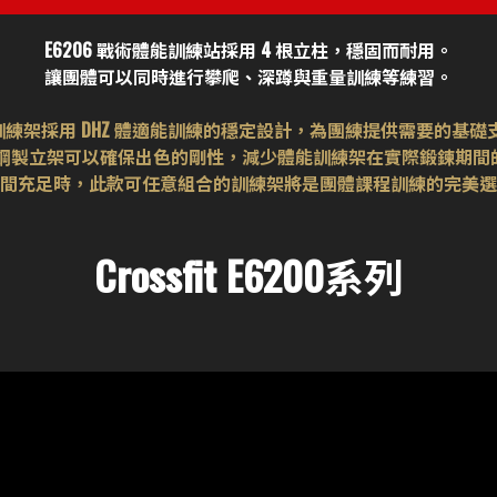
E6206 戰術體能訓練站採用 4 根立柱，穩固而耐用。
讓團體可以同時進行攀爬、深蹲與重量訓練等練習。
訓練架採用 DHZ 體適能訓練的穩定設計，為團練提供需要的基礎
mm 鋼製立架可以確保出色的剛性，減少體能訓練架在實際鍛鍊期
間充足時，此款可任意組合的訓練架將是團體課程訓練的完美選
Crossfit E6200系列