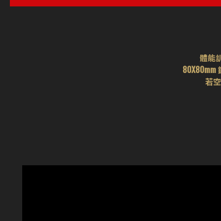
體能
80X80
若空