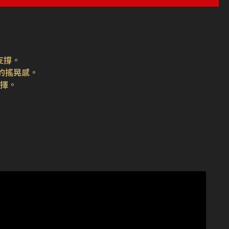
支撐。
間的搖晃感。
擇。