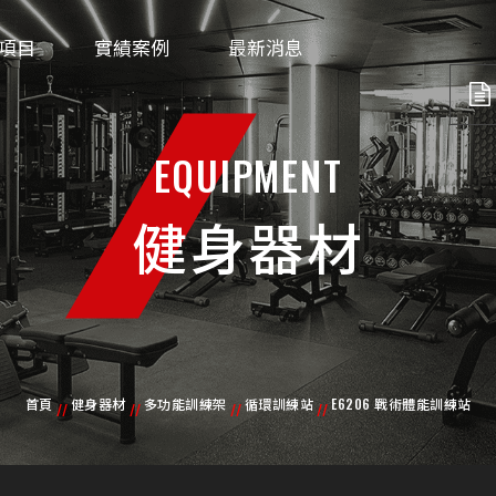
項目
實績案例
最新消息
EQUIPMENT
健身器材
首頁
健身器材
多功能訓練架
循環訓練站
E6206 戰術體能訓練站
//
//
//
//