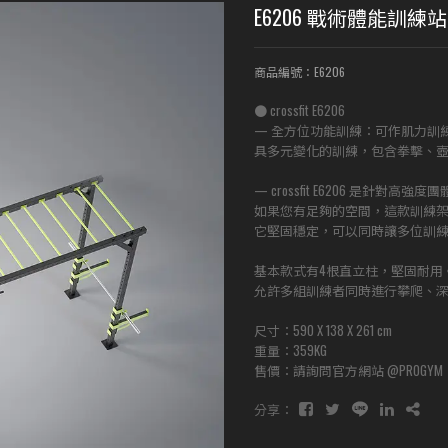
E6206 戰術體能訓
商品編號：E6206
● crossfit E6206
— 全方位功能訓練：可作肌力訓
具多元變化的訓練，包含拳擊、壺鈴
— crossfit E6206 是針對高強
如果您有足夠的空間，這款訓練
它堅固穩定，可以同時讓多位訓
基本款式有4根直立柱，堅固耐用
允許多組訓練者同時進行攀爬、
尺寸：590 X 138 X 261 cm
重量：359KG
售價：請詢問官方網站 @PROGYM
分享：