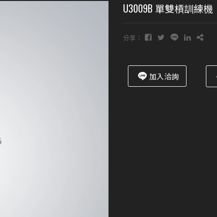
U3009B 單雙槓訓
分享：
加入洽詢