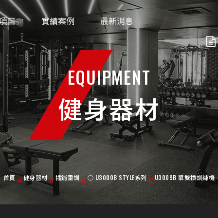
項目
實績案例
最新消息
EQUIPMENT
健身器材
首頁
健身器材
插銷重訓
○ U3000B STYLE系列
U3009B 單雙槓訓練機
//
//
//
//