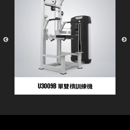
U3009B 單雙槓訓練機