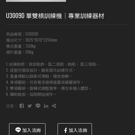
U3009D 單雙槓訓練機｜專業訓練器材
商品編號：U3009D
機台尺寸：1625*1070*2250mm
機台重量：330kg
槓片重量：99kg
1. 訓練肌群：背部肌群、肱二頭肌、胸肌、 肱三頭肌。
2. 座墊可摺收設計，簡易變化訓練方式。
3. 重量傳動以鋼索式傳動、穩定順暢。
4. 單槓握把，可依需求選擇直握或橫握操作。
5. 雙槓握把，旋轉式調整寬窄，適合多種人體型。
6. 輔助踏板，協助開始操作。
分享：
加入洽詢
加入洽詢