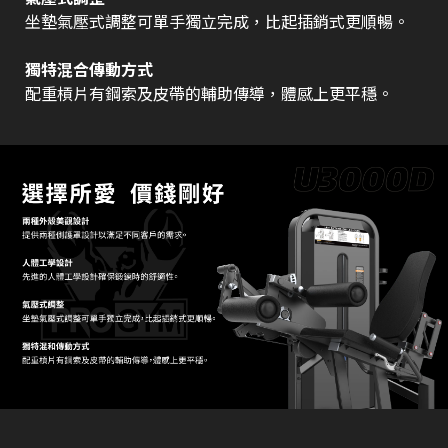
坐墊氣壓式調整可單手獨立完成，比起插銷式更順暢。
獨特混合傳動方式
配重槓片有鋼索及皮帶的輔助傳導，體感上更平穩。