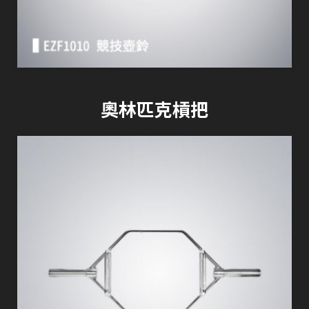
奧林匹克槓把