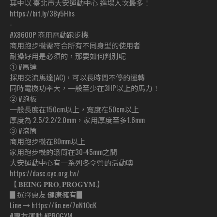
其中以 臺北市大安運動中心 進場人次最多！
https://bit.ly/3By5Hhs
-
#X8600P 商用電動跑步機
商用跑步機需符合所有不同身型的使用者
耐操好用是必須的，那要如何判別呢
➀ #馬達
採用交流馬達(AC)，可以長時間不停的運轉
同時電機功率大，一般至少在3HP以上的馬力！
➁ #跑板
一般長度在150cm以上，寬度在50cm以上
厚度為 2.5/2.2/2.0mm，家用厚度至多1.6mm
➂ #滾筒
商用跑步機在80mm以上
家用跑步機的滾筒在30-45mm之間
大安運動中心有一系列冬令營的活動噢
https://dasc.cyc.org.tw/
【 𝐁𝐄𝐈𝐍𝐆 𝐏𝐑𝐎, 𝐏𝐑𝐎𝐆𝐘𝐌.】
▊選擇惠友 健康擁有▊
Line → https://lin.ee/7oN1OcK
#惠友運動 #PROGYM