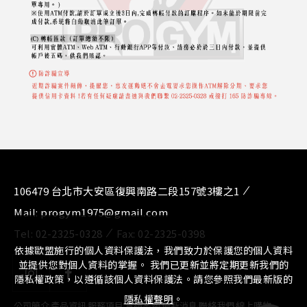
106479 台北市大安區復興南路二段157號3樓之1
Mail:
progym1975@gmail.com
Tel:
02-2325-0328
Fax:
02-2325-0398
依據歐盟施行的個人資料保護法，我們致力於保護您的個人資料
並提供您對個人資料的掌握。 我們已更新並將定期更新我們的
隱私權政策，以遵循該個人資料保護法。請您參照我們最新版的
隱私權聲明
。
公司簡介
⁄
產品資訊
⁄
服務項目
⁄
實績案例
⁄
最新消息
⁄
聯絡我們
⁄
線上購物