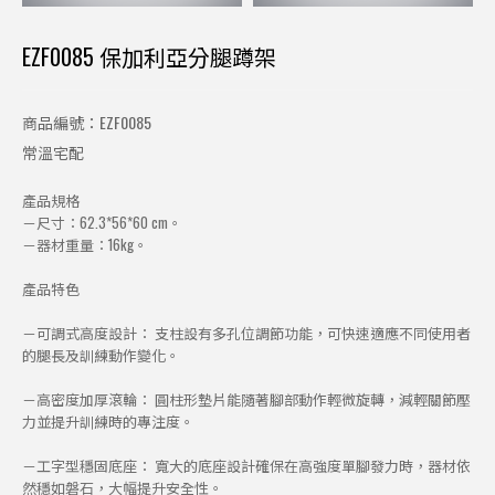
EZF0085 保加利亞分腿蹲架
商品編號：EZF0085
常溫宅配
產品規格
－尺寸：62.3*56*60 cm。
－器材重量：16kg。
產品特色
－可調式高度設計： 支柱設有多孔位調節功能，可快速適應不同使用者
的腿長及訓練動作變化。
－高密度加厚滾輪： 圓柱形墊片能隨著腳部動作輕微旋轉，減輕關節壓
力並提升訓練時的專注度。
－工字型穩固底座： 寬大的底座設計確保在高強度單腳發力時，器材依
然穩如磐石，大幅提升安全性。