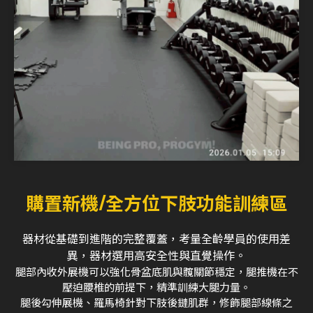
購置新機/全方位下肢功能訓練區
器材從基礎到進階的完整覆蓋，考量全齡學員的使用差
異，器材選用高安全性與直覺操作。
腿部內收外展機可以強化骨盆底肌與髖關節穩定，腿推機在不
壓迫腰椎的前提下，精準訓練大腿力量。
腿後勾伸展機、羅馬椅針對下肢後鏈肌群，修飾腿部線條之