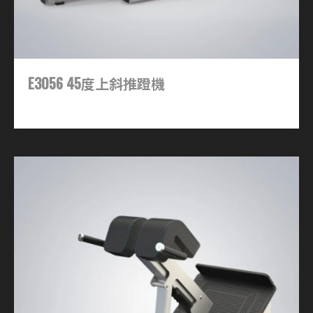
E3056 45度上斜推蹬機