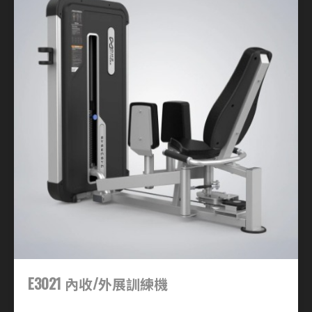
E3021 內收/外展訓練機