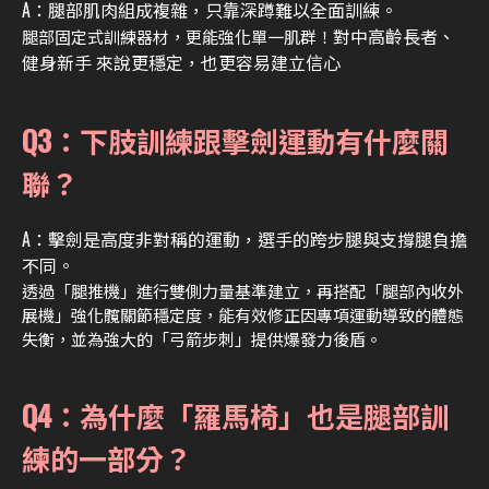
A：腿部肌肉組成複雜，只靠深蹲難以全面訓練。
對中高齡長者
、
腿部固定式訓練器材，更能強化單一肌群！
健身新手 來說更穩定，也更容易建立信心
Q3：下肢訓練跟擊劍運動有什麼關
聯？
A：擊劍是高度非對稱的運動，選手的跨步腿與支撐腿負擔
不同。
透過「腿推機」進行雙側力量基準建立，再搭配「腿部內收外
展機」強化髖關節穩定度，能有效修正因專項運動導致的體態
失衡，並為強大的「弓箭步刺」提供爆發力後盾。
Q4：為什麼「羅馬椅」也是腿部訓
練的一部分？