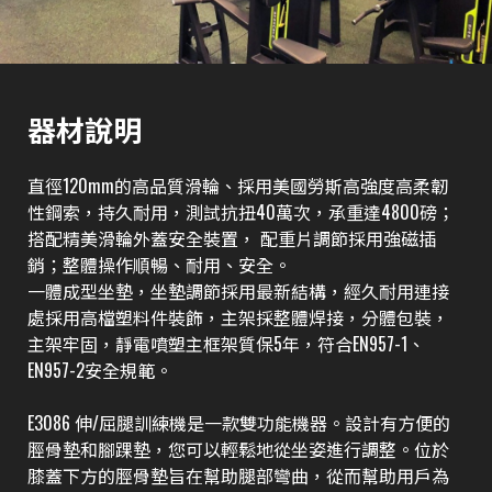
器材說明
直徑120mm的高品質滑輪、採用美國勞斯高強度高柔韌
性鋼索，持久耐用，測試抗扭40萬次，承重達4800磅；
搭配精美滑輪外蓋安全裝置， 配重片調節採用強磁插
銷；整體操作順暢、耐用、安全。
一體成型坐墊，坐墊調節採用最新結構，經久耐用連接
處採用高檔塑料件裝飾，主架採整體焊接，分體包裝，
主架牢固，靜電噴塑主框架質保5年，符合EN957-1、
EN957-2安全規範。
E3086 伸/屈腿訓練機是一款雙功能機器。設計有方便的
脛骨墊和腳踝墊，您可以輕鬆地從坐姿進行調整。位於
膝蓋下方的脛骨墊旨在幫助腿部彎曲，從而幫助用戶為