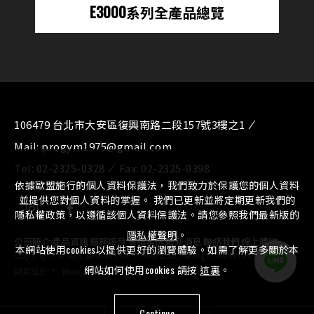
E3000系列全產品總覽
106479 台北市大安區復興南路二段157號3樓之1
Mail:
progym1975@gmail.com
Tel:
02-2325-0328
Fax:
02-2325-0398
依據歐盟施行的個人資料保護法，我們致力於保護您的個人資料
並提供您對個人資料的掌握。 我們已更新並將定期更新我們的
隱私權政策，以遵循該個人資料保護法。請您參照我們最新版的
隱私權聲明
。
公司簡介
⁄
產品資訊
⁄
服務項目
⁄
實績案例
⁄
最新消息
⁄
聯絡我們
⁄
線上購物
本網站使用cookies以提供更好的瀏覽體驗。如需了解更多關於本
Copyright © 惠友運動器材股份有限公司. All Right Reserved.
‧
網站如何使用cookies 請按
這裏
。
網頁設計
iBest
Continue