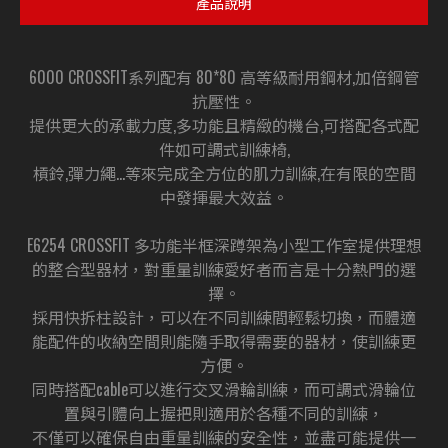
產品說明
6000 CROSSFIT系列配有 80*80 高等級耐用鋼材,加倍鋼管
抗壓性。
提供更大的承載力度,多功能且精緻的機台,可搭配各式配
件如可調式訓練椅,
槓鈴,彈力繩...等來完成全方位的肌力訓練,在有限的空間
中發揮最大效益。
E6254 CROSSFIT 多功能半框深蹲架為小型工作室提供理想
的整合型器材，對重量訓練愛好者而言是十分熱門的選
擇。
採用快拆柱設計，可以在不同訓練間輕鬆切換，而體適
能配件的收納空間則能隨手取得需要的器材，使訓練更
方便。
同時搭配cable可以進行交叉滑輪訓練，而可調式滑輪位
置與引體向上握把則適用於各種不同的訓練，
不僅可以確保自由重量訓練的安全性，並盡可能提供一