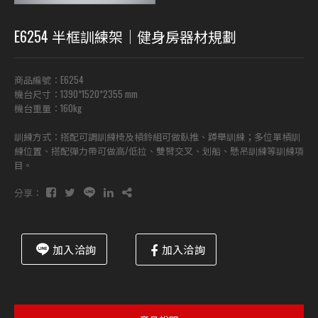
E6254 半框訓練架｜健身房器材規劃
商品編號：E6254
機台尺寸：1390*1520*2355 mm
機台重量：160kg
訓練方式：搭配可調訓練椅及槓鈴組可做臥推、蹲舉訓練；多位單槓訓
練位置、搭配彈力帶可做高/低拉、雙臂交叉、划船、懸吊訓練等訓練項
目。
分享：
加入洽詢
加入洽詢